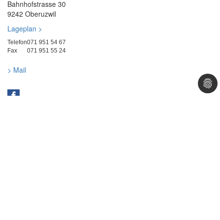
Bahnhofstrasse 30
9242 Oberuzwil
Lageplan >
Telefon
071 951 54 67
Fax
071 951 55 24
> Mail
Öffnungszeiten
Montag
Vormittag geschlossen
13:30 – 18:30 Uhr
Dienstag - Freitag
08:00 – 12:00 Uhr
13:30 – 18:30 Uhr
Samstag
08:00 – 16:00 Uhr